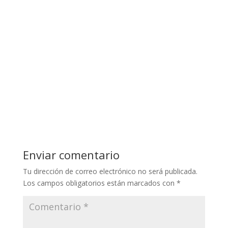
w
o
r
d
Enviar comentario
p
r
Tu dirección de correo electrónico no será publicada.
e
Los campos obligatorios están marcados con
*
s
s
t
e