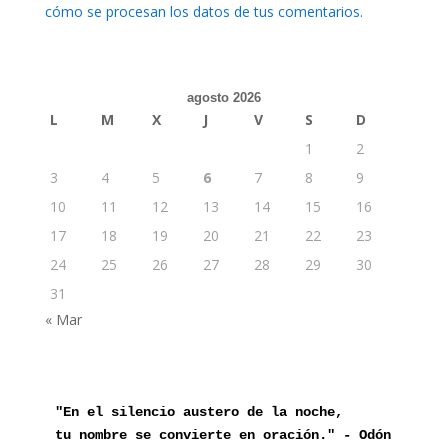
cómo se procesan los datos de tus comentarios.
agosto 2026
L
M
X
J
V
S
D
1
2
3
4
5
6
7
8
9
10
11
12
13
14
15
16
17
18
19
20
21
22
23
24
25
26
27
28
29
30
31
« Mar
"En el silencio austero de la noche,

tu nombre se convierte en oración." - Odón 