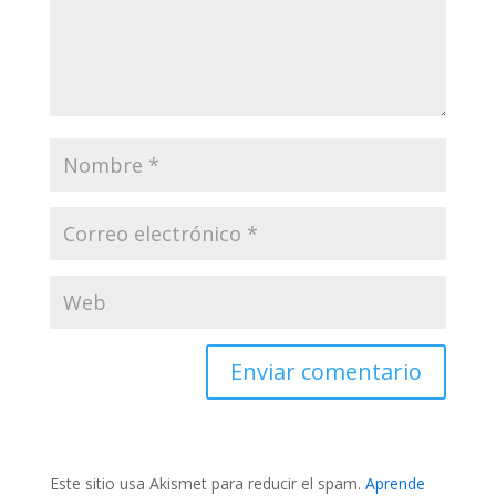
m
p
l
a
t
e
s
Este sitio usa Akismet para reducir el spam.
Aprende