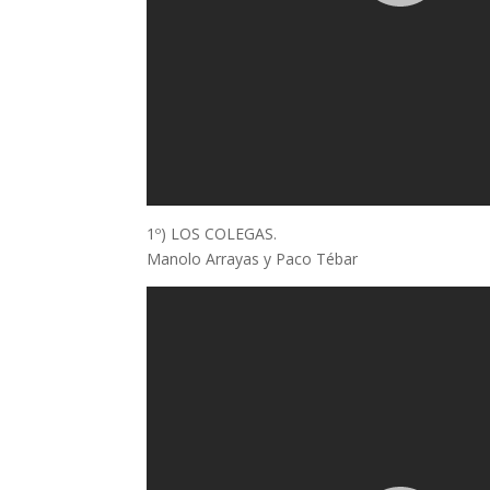
1º) LOS COLEGAS.
Manolo Arrayas y Paco Tébar