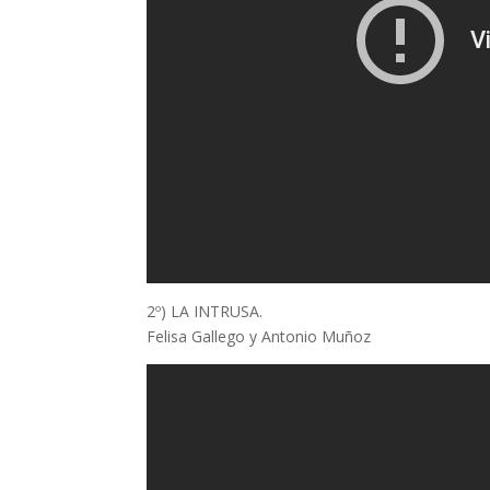
2º) LA INTRUSA.
Felisa Gallego y Antonio Muñoz