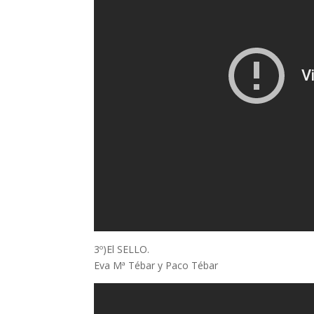
3º)El SELLO.
Eva Mª Tébar y Paco Tébar