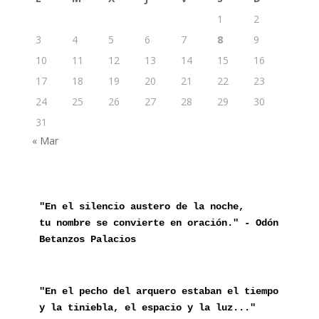
1
2
3
4
5
6
7
8
9
10
11
12
13
14
15
16
17
18
19
20
21
22
23
24
25
26
27
28
29
30
31
« Mar
"En el silencio austero de la noche,

tu nombre se convierte en oración." - Odón 
Betanzos Palacios
"En el pecho del arquero estaban el tiempo 
y la tiniebla, el espacio y la luz..." 