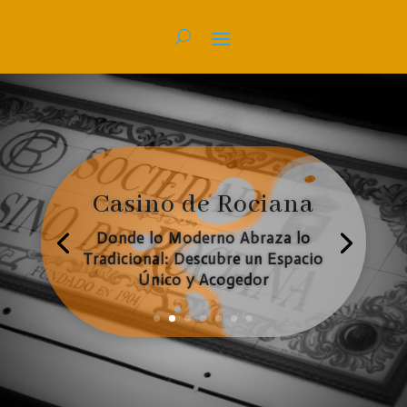
Casino de Rociana
Donde lo Moderno Abraza lo
Sabores que Cuentan Historias:
Tradicional: Descubre un Espacio
Descubre Nuestra Oferta
Único y Acogedor
Gastronómica
«