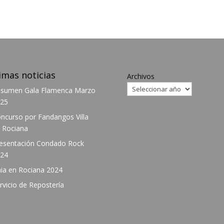
imas noticias
Archivos
sumen Gala Flamenca Marzo
25
ncurso por Fandangos Villa
 Rociana
esentación Condado Rock
24
ia en Rociana 2024
rvicio de Repostería