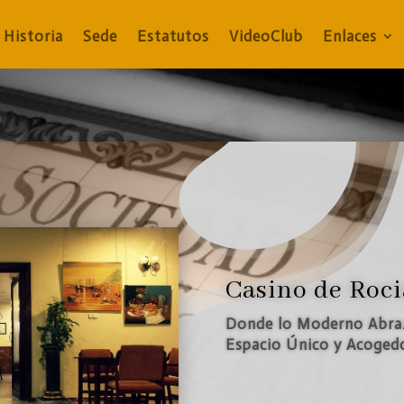
Historia
Sede
Estatutos
VideoClub
Enlaces
Sabores que Cuentan His
Oferta Gastronómica
«