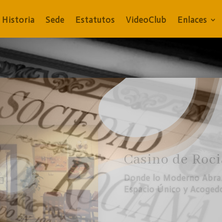
Historia
Sede
Estatutos
VideoClub
Enlaces
Casino de Roc
Sabores que Cuentan His
Oferta Gastronómica
«