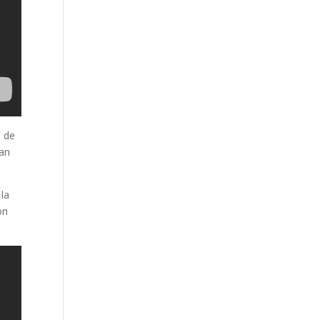
% de
ran
la
on