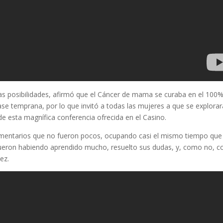
tas posibilidades, afirmó que el Cáncer de mama se curaba en el 100
se temprana, por lo que invitó a todas las mujeres a que se explora
e esta magnífica conferencia ofrecida en el Casino.
comentarios que no fueron pocos, ocupando casi el mismo tiempo que 
fueron habiendo aprendido mucho, resuelto sus dudas, y, como no, c
ez.