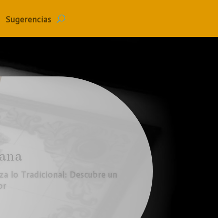
Sugerencias
iana
torias: Descubre Nuestra